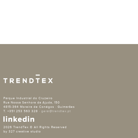
Parque Industrial do Cruzeiro
Rua Nossa Senhora da Ajuda, 150
4815-364 Moreira de Conégos · Guimarães
T. +351 253 563 328 ·
geral@trendtex.pt
2026 TrendTex © All Rights Reserved
by 327 creative studio